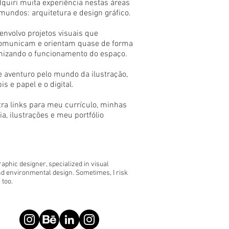
adquiri muita experiência nestas áreas
mundos: arquitetura e design gráfico.
senvolvo projetos visuais que
 comunicam e orientam quase de forma
timizando o funcionamento do espaço.
e aventuro
pelo mundo da ilustraçã
o,
is e papel e o digital.
a links para meu currículo, minhas
a, ilustrações e meu portfólio
raphic designer, specialized in visual
d environmental design. Sometimes, I risk
 too.