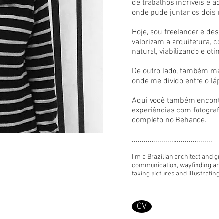
de trabalhos incríveis e 
onde pude juntar os dois 
Hoje, sou freelancer e de
valorizam a arquitetura,
natural, viabilizando e o
De outro lado, também m
onde me divido entre o láp
Aqui você também encontr
experiências com fotografi
completo no Behance.
.........................................
I'm a Brazilian architect and g
communication, wayfinding an
taking pictures and illustrating
CV