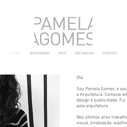
SOBRE
WAYFINDING
ARTE
INSTAGRAM
CONTATO
Olá.
Sou Pamela Gomes, e sou
e Arquitetura. Comecei 
design e publicidade. Fui
pela arquitetura.
Nos últimos anos trabal
visual, sinalização, wayfi